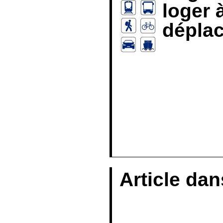
loger
déplac
L’héberge
envies avec se
d’hôtes, ses hôte
https://www.cam
https://w
Article dan
Article dans le