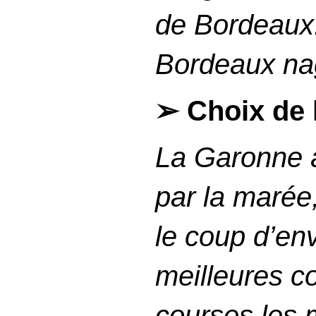
de Bordeaux. 
Bordeaux na
➢ Choix de 
La Garonne à
par la maré
le coup d’en
meilleures
c
courses les m