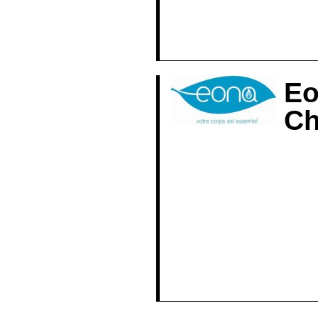
Par Armand More
Cliquez ici pour l
Eo
Ch
Partenaire techn
accompagne les 
La recette ?
Laboratoire Fra
accessible à to