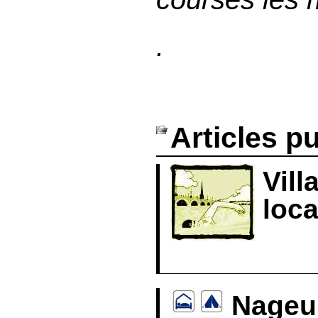
.
Articles p
Vill
loca
https
Nageur