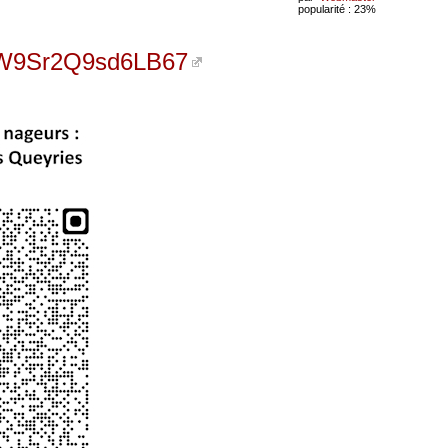
popularité : 23%
ytW9Sr2Q9sd6LB67